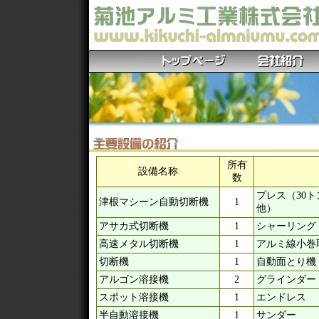
所有
設備名称
数
プレス（30ト
津根マシーン自動切断機
1
他）
アサカ式切断機
1
シャーリング
高速メタル切断機
1
アルミ線小巻
切断機
1
自動面とり機
アルゴン溶接機
2
グラインダー
スポット溶接機
1
エンドレス
半自動溶接機
1
サンダー