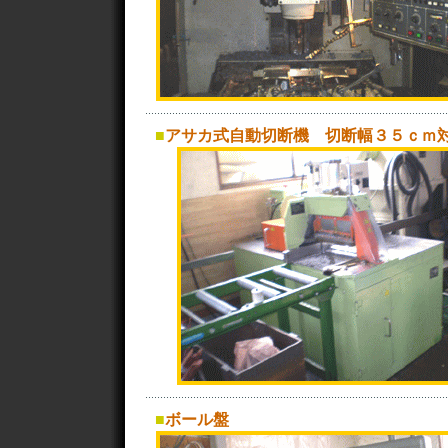
■
アサカ式自動切断機 切断幅３５ｃｍ
■
ボール盤