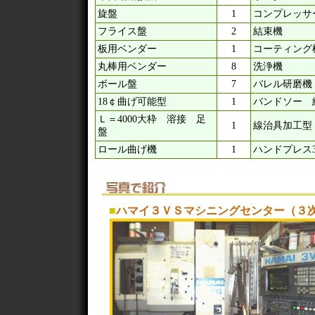
旋盤
1
コンプレッサ
フライス盤
2
結束機
板用ベンダー
1
コーティング槽（
丸棒用ベンダー
8
洗浄機
ボール盤
7
バレル研磨機
18￠曲げ可能型
1
バンドソー 
Ｌ＝4000大枠 溶接 足
1
線治具加工型
盤
ロール曲げ機
1
ハンドプレス3
■
ハマイ３ＶＳマシニングセンター（３